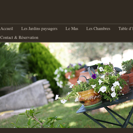
nu principal
Aller au contenu principal
Aller au contenu secondaire
Accueil
Les Jardins paysagers
Le Mas
Les Chambres
Table d’
Contact & Réservation