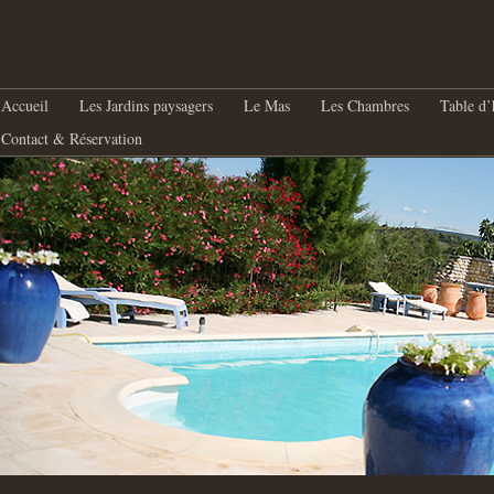
nu principal
Aller au contenu principal
Aller au contenu secondaire
Accueil
Les Jardins paysagers
Le Mas
Les Chambres
Table d’
Contact & Réservation