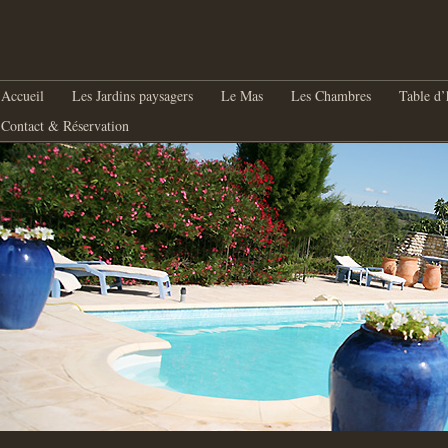
nu principal
Aller au contenu principal
Aller au contenu secondaire
Accueil
Les Jardins paysagers
Le Mas
Les Chambres
Table d’
Contact & Réservation