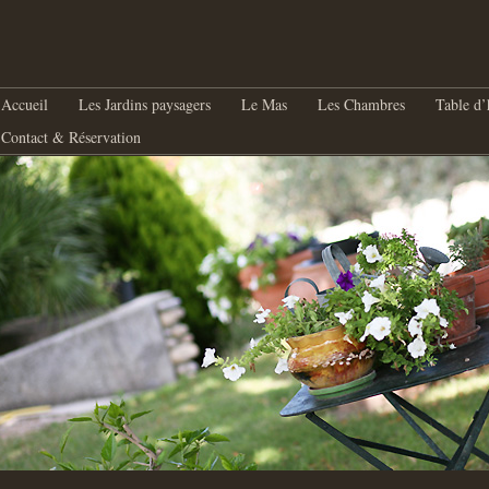
nu principal
Aller au contenu principal
Aller au contenu secondaire
Accueil
Les Jardins paysagers
Le Mas
Les Chambres
Table d’
Contact & Réservation