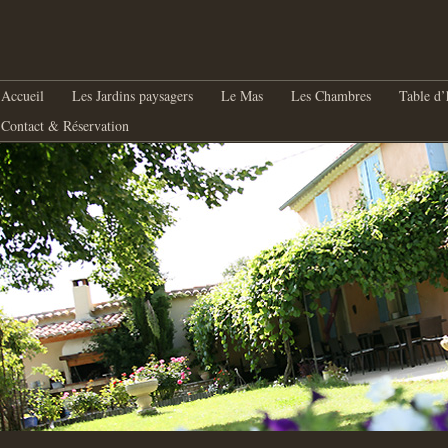
nu principal
Aller au contenu principal
Aller au contenu secondaire
Accueil
Les Jardins paysagers
Le Mas
Les Chambres
Table d’
Contact & Réservation