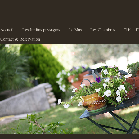
nu principal
Aller au contenu principal
Aller au contenu secondaire
Accueil
Les Jardins paysagers
Le Mas
Les Chambres
Table d’
Contact & Réservation