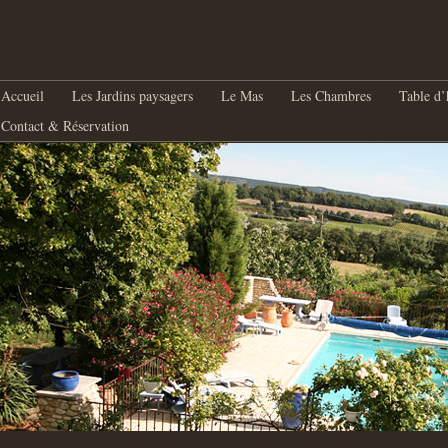
nu principal
Aller au contenu principal
Aller au contenu secondaire
Accueil
Les Jardins paysagers
Le Mas
Les Chambres
Table d’
Contact & Réservation