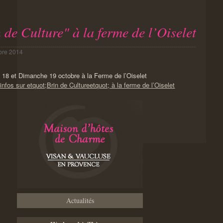
 de Culture" à la ferme de l’Oiselet
bre 2014
18 et Dimanche 19 octobre à la Ferme de l’Oiselet
infos sur etquot;Brin de Cultureetquot; à la ferme de l’Oiselet
Actualités