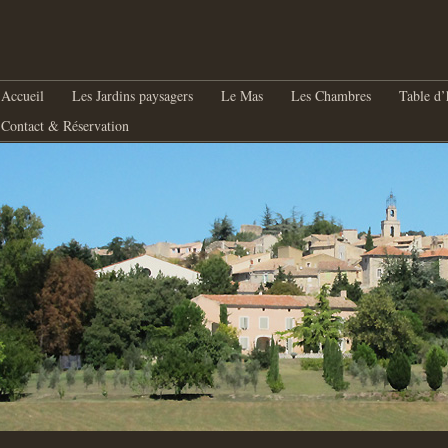
nu principal
Aller au contenu principal
Aller au contenu secondaire
Accueil
Les Jardins paysagers
Le Mas
Les Chambres
Table d’
Contact & Réservation