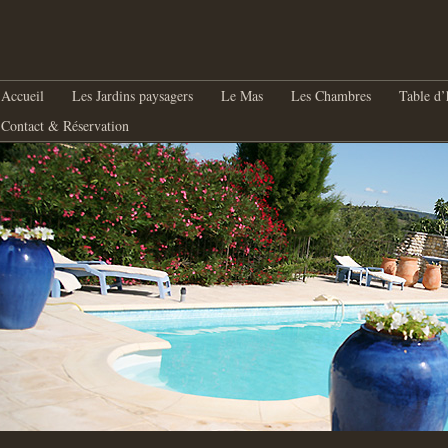
nu principal
Aller au contenu principal
Aller au contenu secondaire
Accueil
Les Jardins paysagers
Le Mas
Les Chambres
Table d’
Contact & Réservation