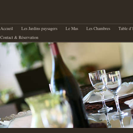
nu principal
Aller au contenu principal
Aller au contenu secondaire
Accueil
Les Jardins paysagers
Le Mas
Les Chambres
Table d’
Contact & Réservation