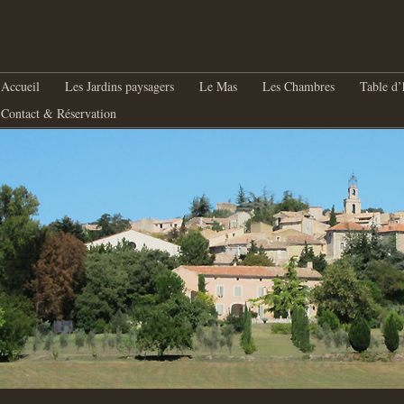
nu principal
Aller au contenu principal
Aller au contenu secondaire
Accueil
Les Jardins paysagers
Le Mas
Les Chambres
Table d’
Contact & Réservation