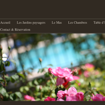
nu principal
Aller au contenu principal
Aller au contenu secondaire
Accueil
Les Jardins paysagers
Le Mas
Les Chambres
Table d’
Contact & Réservation