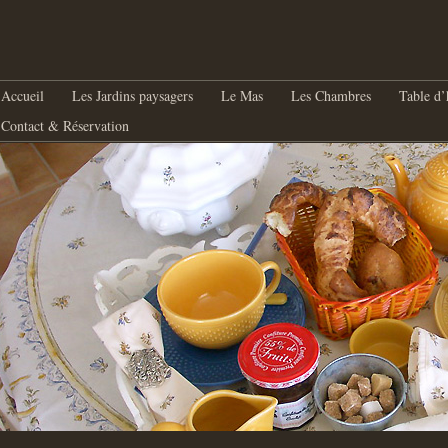
nu principal
Aller au contenu principal
Aller au contenu secondaire
Accueil
Les Jardins paysagers
Le Mas
Les Chambres
Table d’
Contact & Réservation