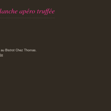
planche apéro truffée
e au Bistrot Chez Thomas.
fée