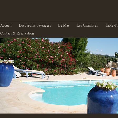
nu principal
Aller au contenu principal
Aller au contenu secondaire
Accueil
Les Jardins paysagers
Le Mas
Les Chambres
Table d’
Contact & Réservation